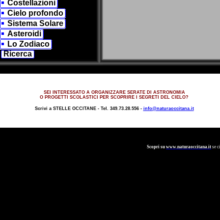
Costellazioni
Cielo profondo
Sistema Solare
Asteroidi
Lo Zodiaco
Ricerca
SEI INTERESSATO A ORGANIZZARE SERATE DI ASTRONOMIA
O PROGETTI SCOLASTICI PER SCOPRIRE I SEGRETI DEL CIELO?
Scrivi a
STELLE OCCITANE -
Tel. 349.73.28.556 -
info@naturaoccitana.it
Scopri su
www.naturaoccitana.it
se c