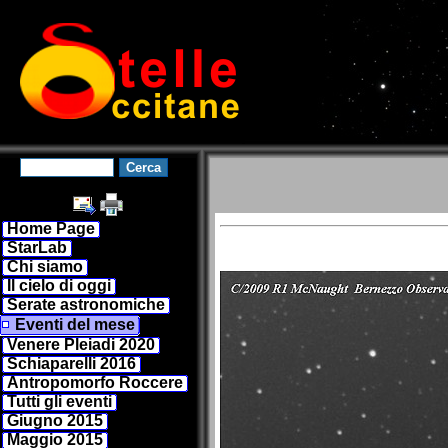
Home Page
StarLab
Chi siamo
Il cielo di oggi
Serate astronomiche
Eventi del mese
Venere Pleiadi 2020
Schiaparelli 2016
Antropomorfo Roccere
Tutti gli eventi
Giugno 2015
Maggio 2015