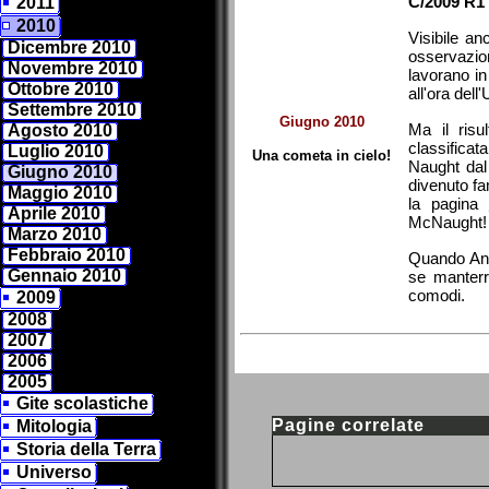
C/2009 R1
2011
2010
Visibile an
Dicembre 2010
osservazio
Novembre 2010
lavorano in 
Ottobre 2010
all'ora del
Settembre 2010
Giugno 2010
Ma il ris
Agosto 2010
classificat
Luglio 2010
Una cometa in cielo!
Naught dal
Giugno 2010
divenuto fa
Maggio 2010
la pagina
Aprile 2010
McNaught!
Marzo 2010
Febbraio 2010
Quando Andr
Gennaio 2010
se manterrà
comodi.
2009
2008
2007
2006
2005
Gite scolastiche
Pagine correlate
Mitologia
Storia della Terra
Universo