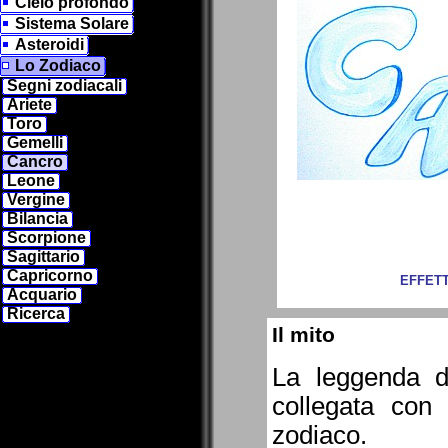
Cielo profondo
Sistema Solare
Asteroidi
Lo Zodiaco
Segni zodiacali
Ariete
Toro
Gemelli
Cancro
Leone
Vergine
Bilancia
Scorpione
Sagittario
Capricorno
EFFETT
Acquario
Ricerca
Il mito
La leggenda 
collegata con
zodiaco.